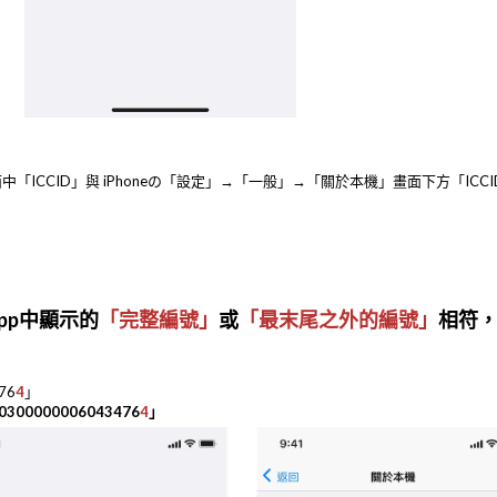
「ICCID」與 iPhoneの「設定」→「一般」→「關於本機」畫面下方「ICCI
pp中顯示的
「完整編號」
或
「最末尾之外的編號」
相符
76
4
」
0300000006043476
4
」