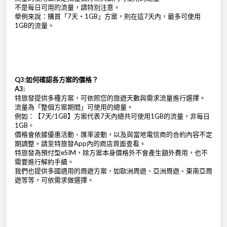
不是每日可用的流量，請特別注意。
舉例來說：購買「7天・1GB」方案，則在這7天內，最多可使用
1GB的流量。
Q3:如何確認各方案的價格？
A3:
特旅發提供多種方案，可依照您的旅遊天數與需求流量進行選擇。
流量為「整個方案期間」可使用的總量。
例如：【7天/1GB】方案代表7天內總共可使用1GB的流量，非每日
1GB。
價格會依據優惠活動、匯率波動，以及與當地電信商的合約內容不定
期調整。請至特旅發App內的商店頁面查看。
特旅發為預付型eSIM，除方案本身價格外不會產生額外費用，也不
需要進行解約手續。
我們也提供多國適用的周遊方案，如歐洲周遊、亞洲周遊、東南亞周
遊等等，可依需求做選擇。